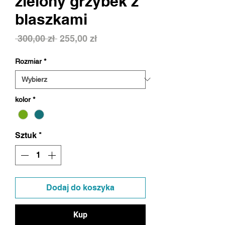
zielony grzybek z
blaszkami
Regularna
Cena
 300,00 zł 
255,00 zł
cena
Rabatowa
Rozmiar
*
kolor
*
Sztuk
*
Dodaj do koszyka
Kup