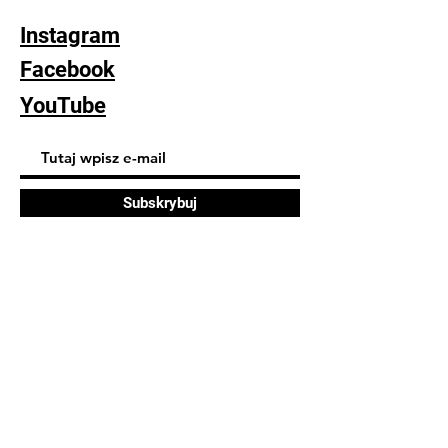
Instagram
Facebook
YouTube
Subskrybuj
FAQ
Dostawa i zwroty
Polityka sklepu
Polityka plików cookie
© 2023 Monika Tylda. Strona
zbudowana na platformie
Wix.com