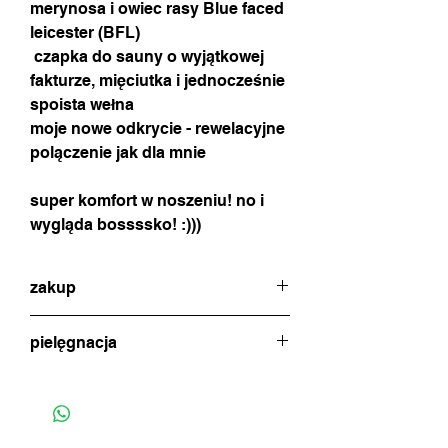
merynosa i owiec rasy Blue faced
leicester (BFL)
czapka do sauny o wyjątkowej
fakturze, mięciutka i jednocześnie
spoista wełna
moje nowe odkrycie - rewelacyjne
polączenie jak dla mnie
super komfort w noszeniu! no i
wygląda bossssko! :)))
zakup
w celu dokonania zakupu proszę o
pielęgnacja
kontakt poprzez czat (ikonka na dole
strony) lub formularz zamówienia w celu
czapkę płuczemy w letniej wodzie! jeśli
uzgodnienia metody płatności i wysyłki
zachodzi potrzeba wyprania, to tylko
(standardowa wysyłka 22pln poprzez
ręcznie, w delikatnym detergencie,
inPost dwa razy w tygodniu)
najlepiej z lanoliną