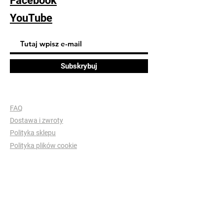
Facebook
YouTube
Subskrybuj
FAQ
Dostawa i zwroty
Polityka sklepu
Polityka plików cookie
© 2023 Monika Tylda. Strona
zbudowana na platformie
Wix.com