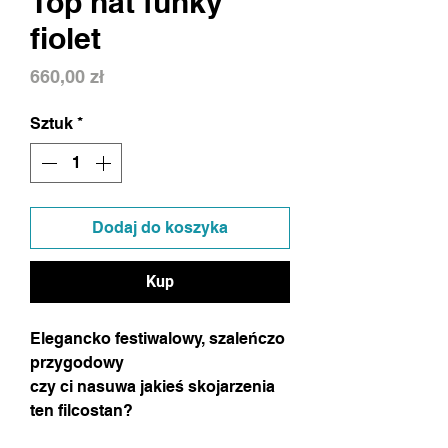
Top hat funky
fiolet
Cena
660,00 zł
Sztuk
*
Dodaj do koszyka
Kup
Elegancko festiwalowy, szaleńczo
przygodowy
czy ci nasuwa jakieś skojarzenia
ten filcostan?