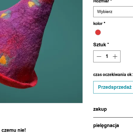
Rozmiar
*
Wybierz
kolor
*
Sztuk
*
czas oczekiwania ok 
Przedsprzedaż
zakup
w celu dokonania zak
pielęgnacja
(ikonka na dole stro
 czemu nie!
uzgodnienia metody p