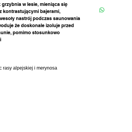
jeśli zajdzie potrzeba
k grzybnia w lesie, mieniąca się
(standardowa wysyłk
ręcznie, w letniej wo
z kontrastującymi bajerami,
tygodniu)
i marynować w miłośc
w wesoły nastrój podczas saunowania
duje że doskonale izoluje przed
aunie, pomimo stosunkowo
i
c rasy alpejskiej i merynosa