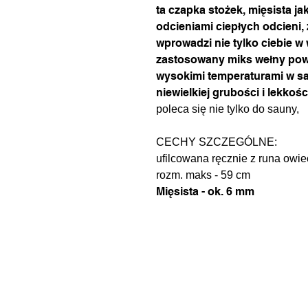
ta czapka stożek, mięsista ja
odcieniami ciepłych odcieni, 
wprowadzi nie tylko ciebie 
zastosowany miks wełny powo
wysokimi temperaturami w s
niewielkiej grubości i lekkośc
poleca się nie tylko do sauny,
CECHY SZCZEGÓLNE:
ufilcowana ręcznie z runa owie
rozm. maks - 59 cm
Mięsista - ok. 6 mm