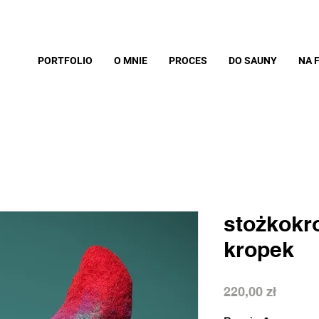
PORTFOLIO
O MNIE
PROCES
DO SAUNY
NA 
stożkokr
kropek
Cena
220,00 zł