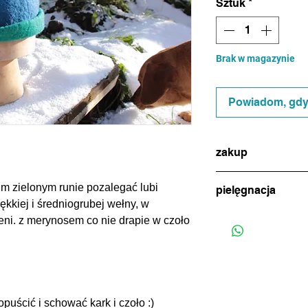
Sztuk
*
Brak w magazynie
Powiadom, gdy 
zakup
w celu dokonania zak
im zielonym runie pozalegać lubi
pielęgnacja
(ikonka na dole stro
ękkiej i średniogrubej wełny, w
uzgodnienia metody p
jeśli zajdzie potrzeba
eni. z merynosem co nie drapie w czoło
(standardowa wysyłk
ręcznie, w letniej wo
tygodniu)
i marynować w miłośc
uścić i schować kark i czoło :)