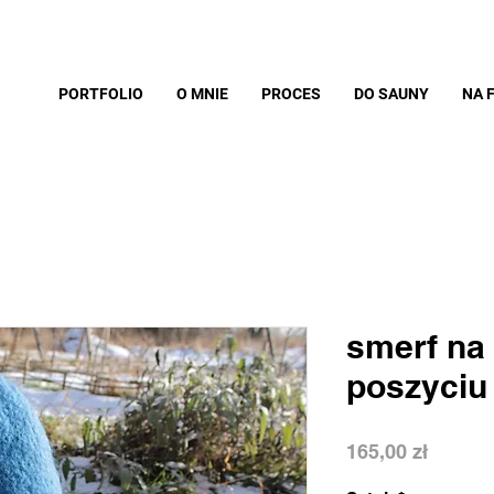
PORTFOLIO
O MNIE
PROCES
DO SAUNY
NA 
smerf na
poszyciu
Cena
165,00 zł