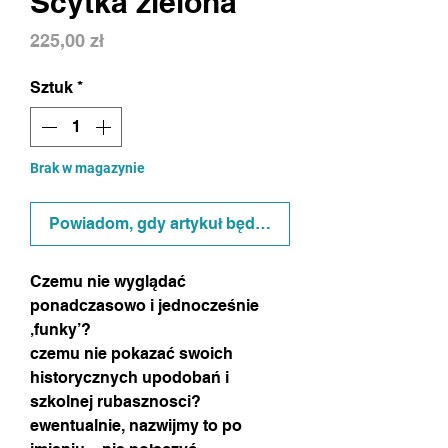
Scytka zielona
Cena
225,00 zł
Sztuk
*
Brak w magazynie
Powiadom, gdy artykuł będzie dostępny
Czemu nie wyglądać
ponadczasowo i jednocześnie
‚funky’?
czemu nie pokazać swoich
historycznych upodobań i
szkolnej rubasznosci?
ewentualnie, nazwijmy to po