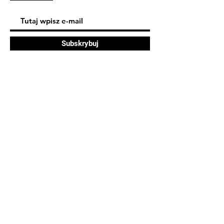
Subskrybuj
FAQ
Dostawa i zwroty
Polityka sklepu
Polityka plików cookie
© 2023 Monika Tylda. Strona
zbudowana na platformie
Wix.com