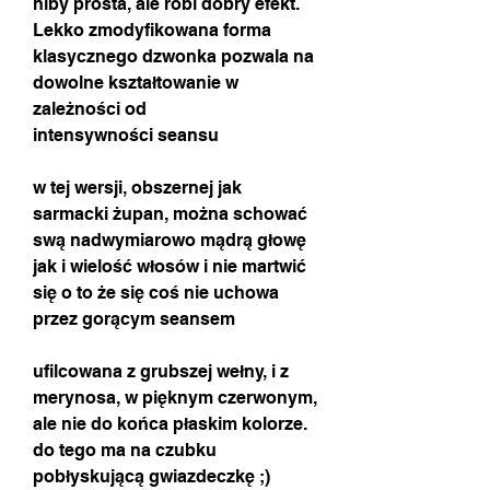
niby prosta, ale robi dobry efekt.
Lekko zmodyfikowana forma
klasycznego dzwonka pozwala na
dowolne kształtowanie w
zależności od
intensywności seansu
w tej wersji, obszernej jak
sarmacki żupan, można schować
swą nadwymiarowo mądrą głowę
jak i wielość włosów i nie martwić
się o to że się coś nie uchowa
przez gorącym seansem
ufilcowana z grubszej wełny, i z
merynosa, w pięknym czerwonym,
ale nie do końca płaskim kolorze.
do tego ma na czubku
pobłyskującą gwiazdeczkę ;)