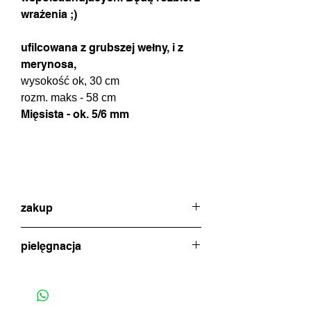
wrażenia ;)
ufilcowana z grubszej wełny, i z
merynosa,
wysokość ok, 30 cm
rozm. maks - 58 cm
Mięsista - ok. 5/6 mm
zakup
w celu dokonania zakupu proszę
pielęgnacja
najpierw o kontakt poprzez czat (ikonka
na dole strony) lub formularz
jeśli zajdzie potrzeba - należy delikatnie
kontaktowy w celu uzgodnienia
przeprać, ręcznie, w letniej wodzie z
dostępności/zamówienia danego
dodatkiem płynu z lanoliną
modelu.