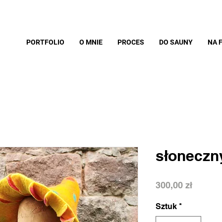
PORTFOLIO
O MNIE
PROCES
DO SAUNY
NA 
słoneczn
Cena
300,00 zł
Sztuk
*