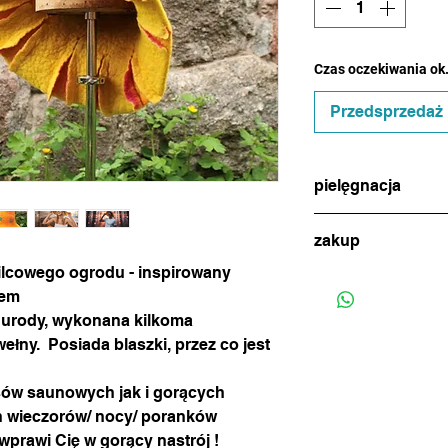
Czas oczekiwania ok.
Przedsprzedaż
pielęgnacja
jeśli zajdzie potrzeba
zakup
ręcznie, w letniej wo
i marynować w miłośc
filcowego ogrodu - inspirowany
w celu dokonania zak
cem
poprzez czat (ikonka
 urody, wykonana kilkoma
kontaktowy w celu u
danego modelu.
ełny. Posiada blaszki, przez co jest
jeśli widnieje na wst
proszę po prostu do
sów saunowych jak i gorących
offline
h wieczorów/ nocy/ poranków
proszę nie zapominać
prawi Cię w gorący nastrój !
wysyłka 22pln poprze