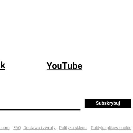
ok
YouTube
Subskrybuj
x.com
FAQ
Dostawa i zwroty
Polityka sklepu
Polityka plików cookie