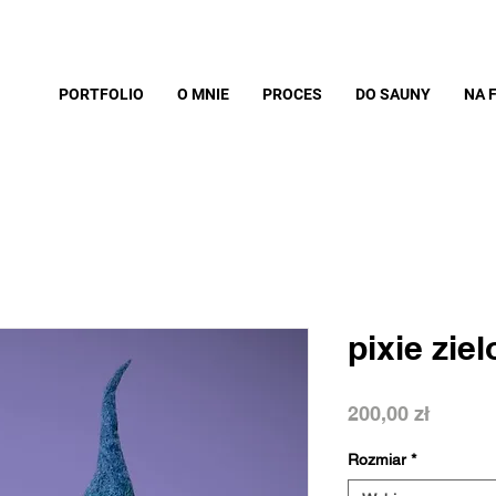
PORTFOLIO
O MNIE
PROCES
DO SAUNY
NA 
pixie zie
Cena
200,00 zł
Rozmiar
*