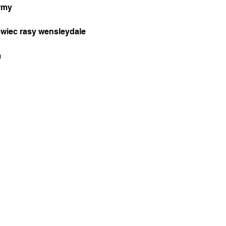
ormy
wiec rasy wensleydale
m