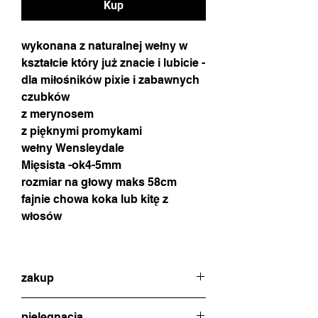
Kup
wykonana z naturalnej wełny w
kształcie który już znacie i lubicie -
dla miłośników pixie i zabawnych
czubków
z merynosem
z pięknymi promykami
wełny Wensleydale
Mięsista -ok4-5mm
rozmiar na głowy maks 58cm
fajnie chowa koka lub kitę z
włosów
zakup
w celu dokonania zakupu proszę o
pielęgnacja