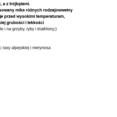
 a z trójkątami.
osowany miks różnych rodzajowwełny
je przed wysokimi temperaturam,
ej grubości i lekkości
e i na grzyby, ryby i triathlony;)
c rasy alpejskiej i merynosa