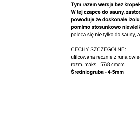
Tym razem wersja bez kropek,
W tej czapce do sauny, zast
powoduje że doskonale izolu
pomimo stosunkowo niewielki
poleca się nie tylko do sauny, al
CECHY SZCZEGÓLNE:
ufilcowana ręcznie z runa owie
rozm. maks - 57/8 cmcm
Średniogruba - 4-5mm