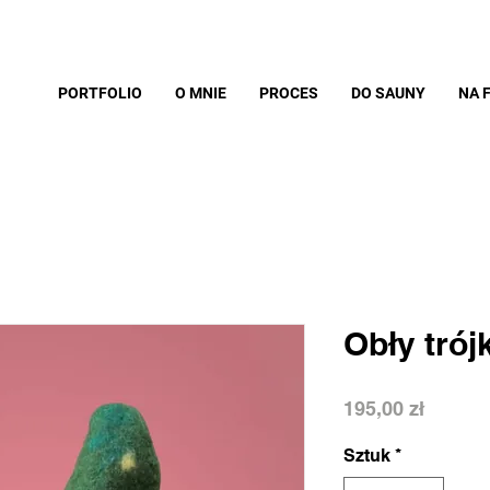
PORTFOLIO
O MNIE
PROCES
DO SAUNY
NA 
Obły trój
Cena
195,00 zł
Sztuk
*