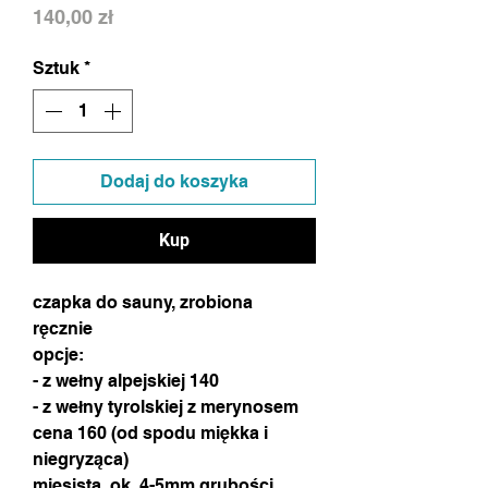
Cena
140,00 zł
Sztuk
*
Dodaj do koszyka
Kup
czapka do sauny, zrobiona
ręcznie
opcje:
- z wełny alpejskiej 140
- z wełny tyrolskiej z merynosem
cena 160 (od spodu miękka i
niegryząca)
mięsista, ok. 4-5mm grubości