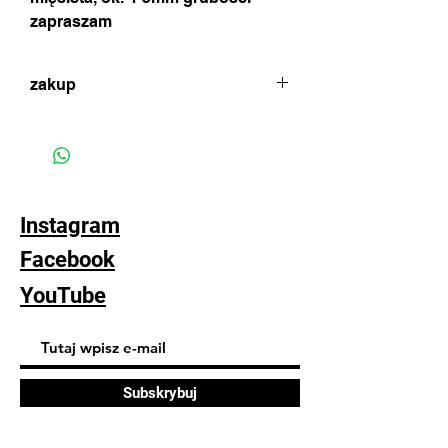
zapraszam
zakup
w celu dokonania zakupu proszę o
kontakt poprzez czat (ikonka na dole
strony) lub formularz zamówienia w celu
uzgodnienia metody płatności i wysyłki
(standardowa wysyłka 22pln poprzez
Instagram
inPost dwa razy w tygodniu)
Facebook
YouTube
Subskrybuj