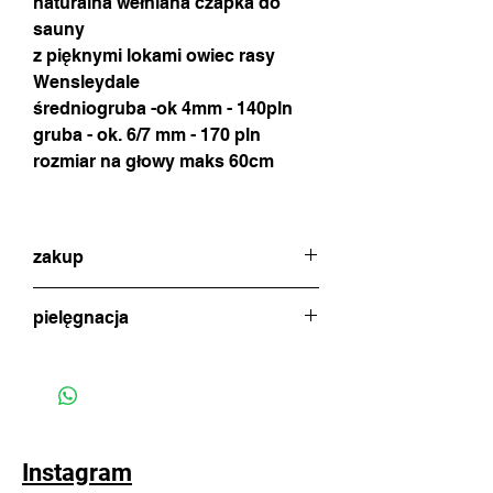
naturalna wełniana czapka do
sauny
z pięknymi lokami owiec rasy
Wensleydale
średniogruba -ok 4mm - 140pln
gruba - ok. 6/7 mm - 170 pln
rozmiar na głowy maks 60cm
zakup
w celu dokonania zakupu proszę o
pielęgnacja
kontakt poprzez czat (ikonka na dole
strony) lub formularz zamówienia w celu
czapkę płuczemy w letniej wodzie i
uzgodnienia metody płatności i wysyłki
marynujemy w miłości ;)
(standardowa wysyłka 22pln poprzez
inPost dwa razy w tygodniu)
Instagram