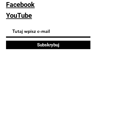
Facebook
YouTube
Subskrybuj
FAQ
Dostawa i zwroty
Polityka sklepu
Polityka plików cookie
© 2023 Monika Tylda. Strona
zbudowana na platformie
Wix.com