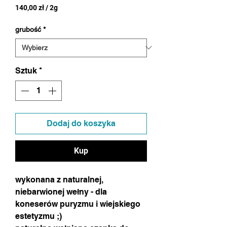
140,00 zł
/
2g
140,00 zł
za
grubość
*
2
Gramów
Sztuk
*
Dodaj do koszyka
Kup
wykonana z naturalnej,
niebarwionej wełny - dla
koneserów puryzmu i wiejskiego
estetyzmu ;)