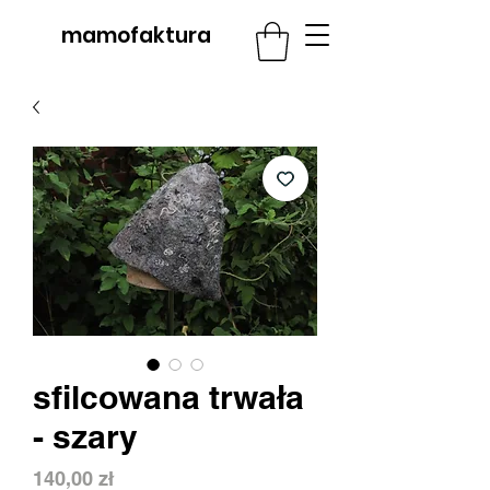
mamofaktura
sfilcowana trwała
- szary
Cena
140,00 zł