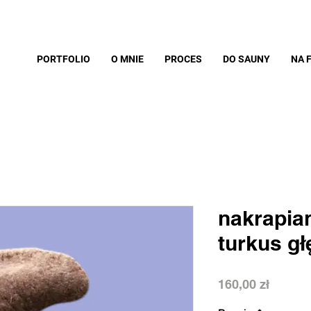
PORTFOLIO
O MNIE
PROCES
DO SAUNY
NA 
nakrapia
turkus gł
Cena
160,00 zł