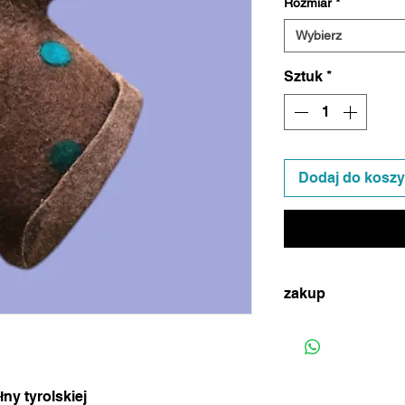
Rozmiar
*
Wybierz
Sztuk
*
Dodaj do kosz
zakup
w celu dokonania zak
(ikonka na dole stro
uzgodnienia metody p
(standardowa wysyłk
ny tyrolskiej
tygodniu)