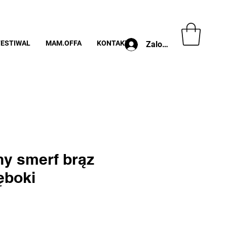
FESTIWAL
MAM.OFFA
KONTAKT
Zaloguj
ny smerf brąz
ęboki