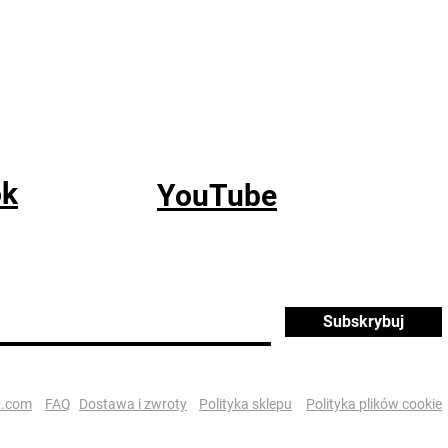
ok
YouTube
Subskrybuj
x.com
FAQ
Dostawa i zwroty
Polityka sklepu
Polityka plików cookie