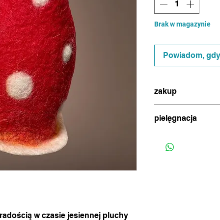
Brak w magazynie
Powiadom, gdy 
zakup
w celu dokonania zak
pielęgnacja
(ikonka na dole stro
uzgodnienia metody p
jeśli zajdzie potrzeba
(standardowa wysyłk
ręcznie, w letniej wo
tygodniu)
i marynować w miłośc
i radością w czasie jesiennej pluchy