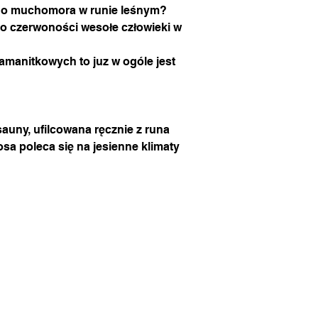
ego muchomora w runie leśnym?
do czerwoności wesołe człowieki w
 amanitkowych to juz w ogóle jest
 sauny, ufilcowana ręcznie z runa
osa poleca się na jesienne klimaty