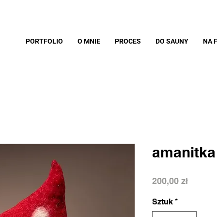
PORTFOLIO
O MNIE
PROCES
DO SAUNY
NA 
amanitka
Cena
200,00 zł
Sztuk
*