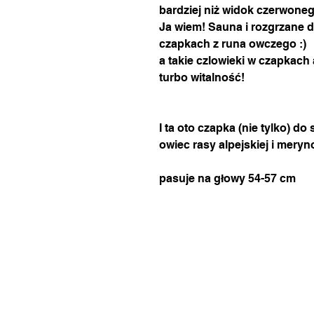
bardziej niż widok czerwon
Ja wiem! Sauna i rozgrzane 
czapkach z runa owczego :)
a takie czlowieki w czapkach
turbo witalność!
I ta oto czapka (nie tylko) do
owiec rasy alpejskiej i meryn
pasuje na głowy 54-57 cm