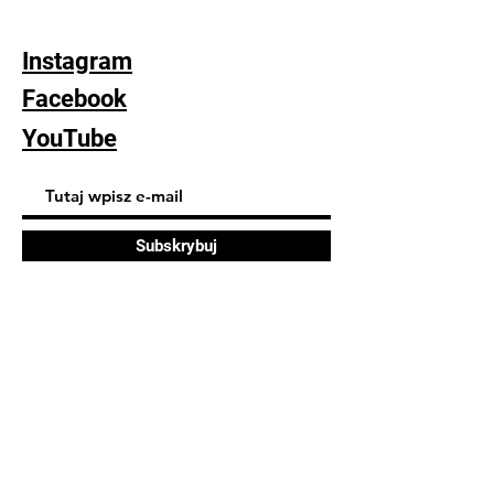
Instagram
Facebook
YouTube
Subskrybuj
FAQ
Dostawa i zwroty
Polityka sklepu
Polityka plików cookie
© 2023 Monika Tylda. Strona
zbudowana na platformie
Wix.com