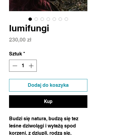
lumifungi
Cena
230,00 zł
Sztuk
*
Dodaj do koszyka
Kup
Budzi się natura, budzą się tez
leśne dziwolągi i wyłażą spod
korzeni, z dziupli, rodzą się,