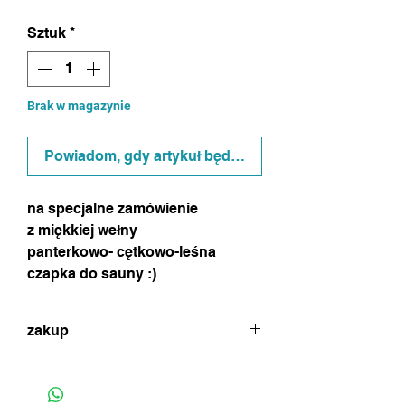
Sztuk
*
Brak w magazynie
Powiadom, gdy artykuł będzie dostępny
na specjalne zamówienie
z miękkiej wełny
panterkowo- cętkowo-leśna
czapka do sauny :)
zakup
w celu dokonania zakupu proszę o
kontakt poprzez czat (ikonka na dole
strony) lub formularz zamówienia w celu