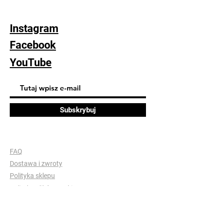
uzgodnienia metody płatności i wysyłki
(standardowa wysyłka 22pln poprzez
Instagram
inPost dwa razy w tygodniu)
Facebook
YouTube
Subskrybuj
FAQ
Dostawa i zwroty
Polityka sklepu
Polityka plików cookie
© 2023 Monika Tylda. Strona