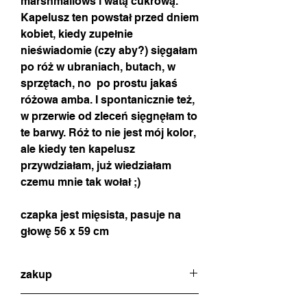
marshmallows i watą cukrową.
Kapelusz ten powstał przed dniem
kobiet, kiedy zupełnie
nieświadomie (czy aby?) sięgałam
po róż w ubraniach, butach, w
sprzętach, no po prostu jakaś
różowa amba. I spontanicznie też,
w przerwie od zleceń sięgnęłam to
te barwy. Róż to nie jest mój kolor,
ale kiedy ten kapelusz
przywdziałam, już wiedziałam
czemu mnie tak wołał ;)
czapka jest mięsista, pasuje na
głowę 56 x 59 cm
zakup
w celu dokonania zakupu proszę o