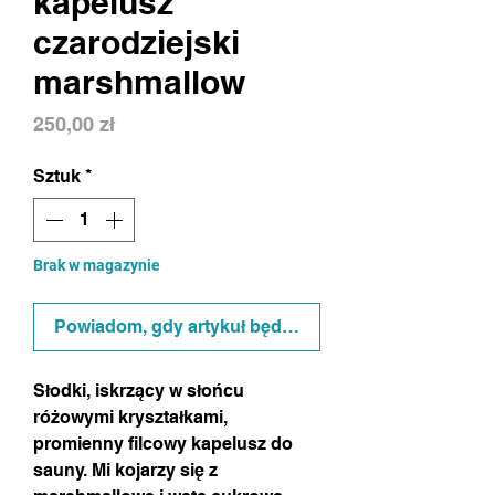
kapelusz
czarodziejski
marshmallow
Cena
250,00 zł
Sztuk
*
Brak w magazynie
Powiadom, gdy artykuł będzie dostępny
Słodki, iskrzący w słońcu
różowymi kryształkami,
promienny filcowy kapelusz do
sauny. Mi kojarzy się z