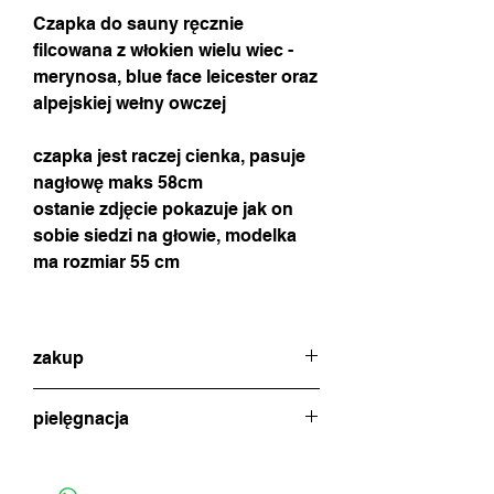
Czapka do sauny ręcznie
filcowana z włokien wielu wiec -
merynosa, blue face leicester oraz
alpejskiej wełny owczej
czapka jest raczej cienka, pasuje
nagłowę maks 58cm
ostanie zdjęcie pokazuje jak on
sobie siedzi na głowie, modelka
ma rozmiar 55 cm
zakup
w celu dokonania zakupu proszę o
pielęgnacja
kontakt poprzez czat w celu uzgodnienia
metody płatności i wysyłki (ikonka na
jeśli zajdzie potrzeba - należy delikatnie
dole strony) lub formularz zamówienia z
przeprać, ręcznie, w letniej wodzie z
opcją płatności offline - wtedy wyślę