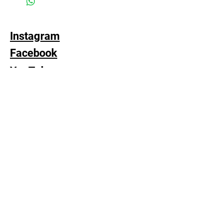
dodatkiem płynu z lanoliną
powiadomienie o szczegółach transakcji
i marynować w miłości :)
(standardowa wysyłka 22pln poprzez
inPost dwa razy w tygodniu)
Instagram
Facebook
YouTube
Subskrybuj
FAQ
Dostawa i zwroty
Polityka sklepu
Polityka plików cookie
© 2023 Monika Tylda. Strona