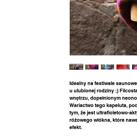
Idealny na festiwale saunowe 
u ulubionej rodziny ;) Filc
wnętrzu, dopełnionym neon
Wariactwo tego kapeluta, pod
tym, że jest ultrafioletowo-a
różowego włókna, które naw
efekt.