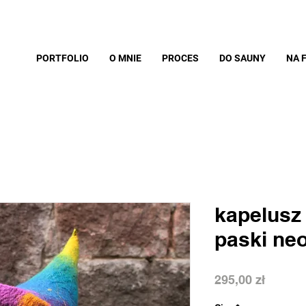
PORTFOLIO
O MNIE
PROCES
DO SAUNY
NA 
kapelusz 
paski neo
Cena
295,00 zł