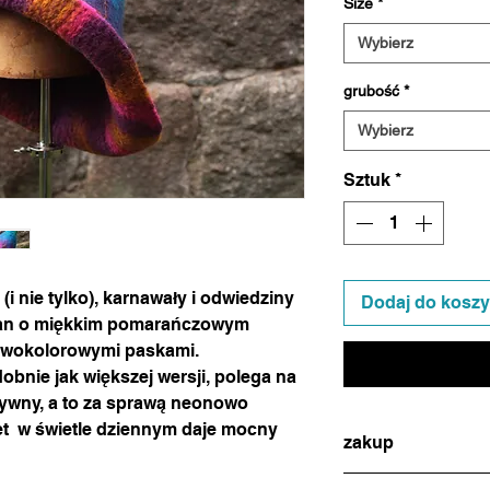
Size
*
Wybierz
grubość
*
Wybierz
Sztuk
*
(i nie tylko), karnawały i odwiedziny
Dodaj do kosz
ostan o miękkim pomarańczowym
owokolorowymi paskami.
obnie jak większej wersji, polega na
ktywny, a to za sprawą neonowo
et w świetle dziennym daje mocny
zakup
w celu dokonania zak