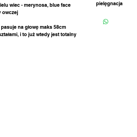
pielęgnacja
ielu wiec - merynosa, blue face
w celu uzgodnienia me
na dole strony) lub 
ny owczej
jeśli zajdzie potrzeba
płatności offline - w
ręcznie, w letniej wo
szczegółach transakc
a, pasuje na głowę maks 58cm
i marynować w miłośc
(standardowa wysyłk
ztałami, i to już wtedy jest totalny
tygodniu)