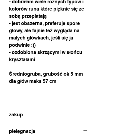
- dobrałam wiele różnych typów i
kolorów runa które pięknie się ze
sobą przeplatają
- jest obszerna, preferuje spore
głowy, ale fajnie też wygląda na
małych główkach, jeśli się ja
podwinie :))
- ozdobiona skrzącymi w słońcu
kryształami
Średniogruba, grubość ok 5 mm
dla głów maks 57 cm
zakup
w celu dokonania zakupu proszę o
pielęgnacja
kontakt poprzez czat (ikonka na dole