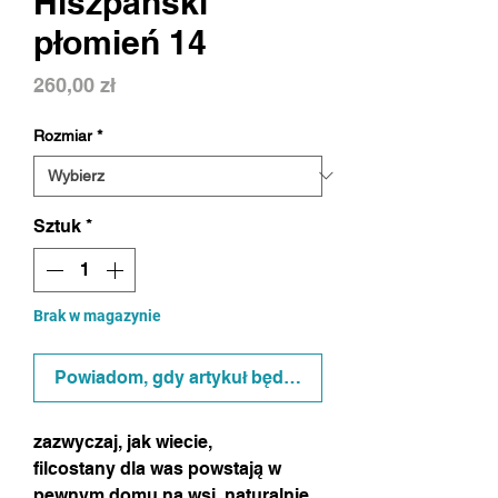
Hiszpański
płomień 14
Cena
260,00 zł
Rozmiar
*
Sztuk
*
Brak w magazynie
Powiadom, gdy artykuł będzie dostępny
zazwyczaj
, jak wiecie,
filcostany dla was powstają w
pewnym domu na wsi, naturalnie