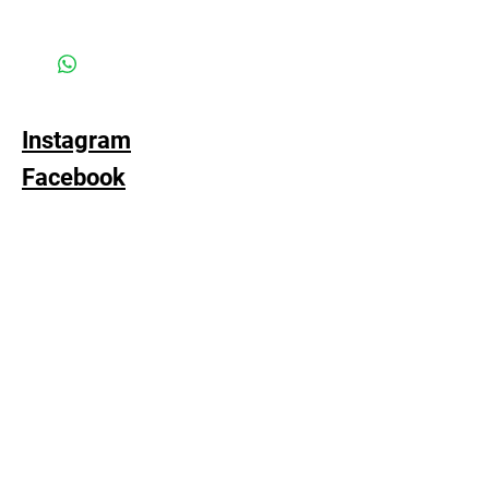
strony) lub formularz zamówienia w celu
jeśli zajdzie potrzeba - należy delikatnie
uzgodnienia metody płatności i wysyłki
przeprać, ręcznie, w letniej wodzie z
(standardowa wysyłka 22pln poprzez
dodatkiem płynu z lanoliną
inPost dwa razy w tygodniu)
i marynować w miłości :)
Instagram
Facebook
YouTube
Subskrybuj
FAQ
Dostawa i zwroty
Polityka sklepu