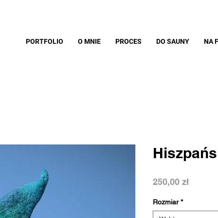
PORTFOLIO
O MNIE
PROCES
DO SAUNY
NA 
Hiszpańs
Cena
250,00 zł
Rozmiar
*