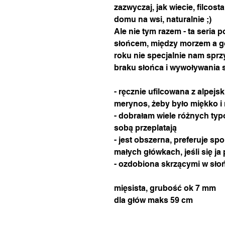
zazwyczaj, jak wiecie, filco
domu na wsi, naturalnie ;)
Ale nie tym razem - ta seria
słońcem, między morzem a gó
roku nie specjalnie nam sprz
braku słońca i wywoływania 
- ręcznie ufilcowana z alpejsk
merynos, żeby było miękko i 
- dobrałam wiele różnych typó
sobą przeplatają
- jest obszerna, preferuje spo
małych główkach, jeśli się ja 
- ozdobiona skrzącymi w sło
mięsista, grubość ok 7 mm
dla głów maks 59 cm