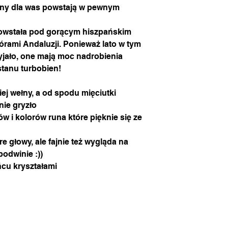
stany dla was powstają w pewnym
 powstała pod gorącym hiszpańskim
rami Andaluzji. Ponieważ lato w tym
yjało, one mają moc nadrobienia
stanu turbobien!
iej wełny, a od spodu mięciutki
nie gryzło
w i kolorów runa które pięknie się ze
re głowy, ale fajnie też wygląda na
podwinie :))
ńcu kryształami