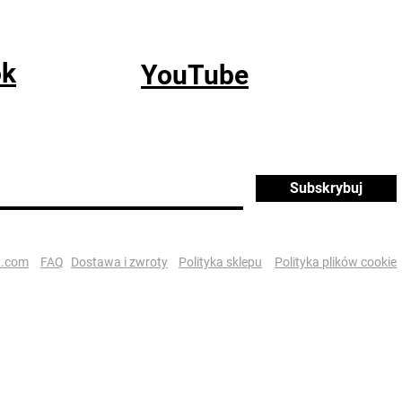
ok
YouTube
Subskrybuj
x.com
FAQ
Dostawa i zwroty
Polityka sklepu
Polityka plików cookie