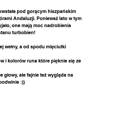
 powstała pod gorącym hiszpańskim
rami Andaluzji. Ponieważ lato w tym
yjało, one mają moc nadrobienia
stanu turbobien!
iej wełny, a od spodu mięciutki
w i kolorów runa które pięknie się ze
e głowy, ale fajnie też wygląda na
podwinie :))