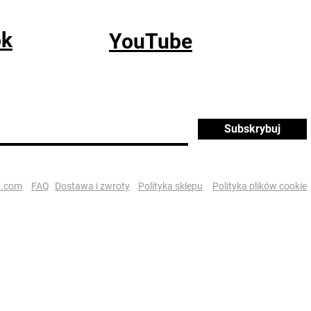
ok
YouTube
Subskrybuj
x.com
FAQ
Dostawa i zwroty
Polityka sklepu
Polityka plików cookie