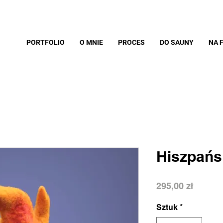
PORTFOLIO
O MNIE
PROCES
DO SAUNY
NA 
Hiszpańs
Cena
295,00 zł
Sztuk
*