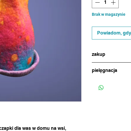
Brak w magazynie
Powiadom, gdy 
zakup
w celu dokonania zak
pielęgnacja
(ikonka na dole stro
uzgodnienia metody p
jeśli zajdzie potrzeba
(standardowa wysyłk
ręcznie, w letniej wo
tygodniu)
i marynować w miłośc
 czapki dla was w domu na wsi,