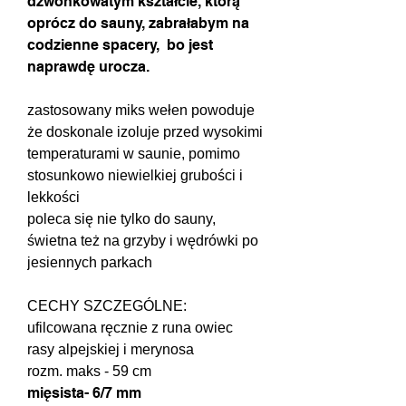
dzwonkowatym kształcie, którą
oprócz do sauny, zabrałabym na
codzienne spacery, bo jest
naprawdę urocza.
zastosowany miks wełen powoduje
że doskonale izoluje przed wysokimi
temperaturami w saunie, pomimo
stosunkowo niewielkiej grubości i
lekkości
poleca się nie tylko do sauny,
świetna też na grzyby i wędrówki po
jesiennych parkach
CECHY SZCZEGÓLNE:
ufilcowana ręcznie z runa owiec
rasy alpejskiej i merynosa
rozm. maks - 59 cm
mięsista- 6/7 mm