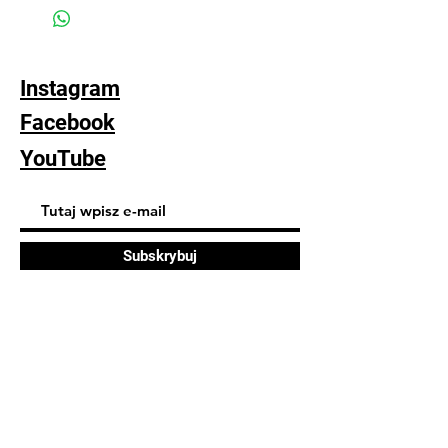
kontakt poprzez czat (ikonka na dole
strony) lub formularz zamówienia w celu
uzgodnienia metody płatności i wysyłki
(standardowa wysyłka 22pln poprzez
Instagram
inPost dwa razy w tygodniu)
Facebook
YouTube
Subskrybuj
FAQ
Dostawa i zwroty
Polityka sklepu
Polityka plików cookie