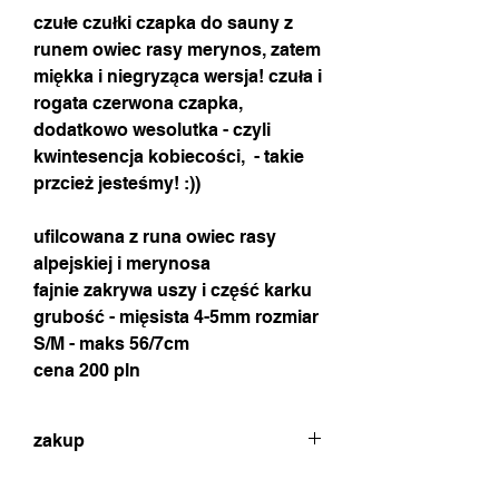
czułe czułki czapka do sauny z
runem owiec rasy merynos, zatem
miękka i niegryząca wersja! czuła i
rogata czerwona czapka,
dodatkowo wesolutka - czyli
kwintesencja kobiecości, - takie
przcież jesteśmy! :))
ufilcowana z runa owiec rasy
alpejskiej i merynosa
fajnie zakrywa uszy i część karku
grubość - mięsista 4-5mm rozmiar
S/M - maks 56/7cm
cena 200 pln
zakup
w celu dokonania zakupu proszę o