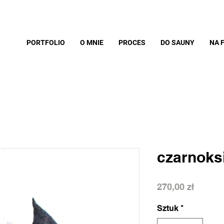
PORTFOLIO
O MNIE
PROCES
DO SAUNY
NA 
czarnoks
Cena
270,00 zł
Sztuk
*