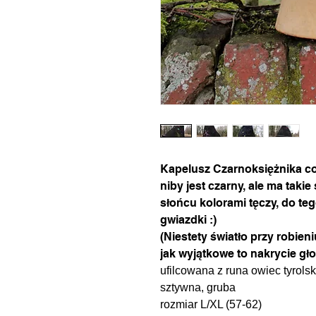
Kapelusz Czarnoksiężnika co
niby jest czarny, ale ma taki
słońcu kolorami tęczy, do te
gwiazdki :)
(Niestety światło przy robien
jak wyjątkowe to nakrycie głowy
ufilcowana z runa owiec tyrols
sztywna, gruba
rozmiar L/XL (57-62)