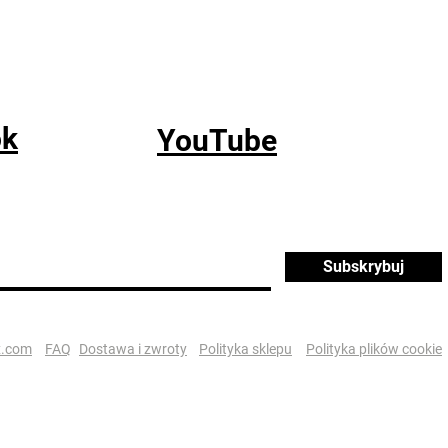
ok
YouTube
Subskrybuj
x.com
FAQ
Dostawa i zwroty
Polityka sklepu
Polityka plików cookie