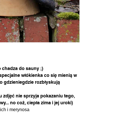
 chadza do sauny ;)
e specjalne włókienka co się mienią w
go gdzieniegdzie rozbłyskują
iu zdjęć nie sprzyja pokazaniu tego,
... no coż, ciepła zima i jej uroki)
kich i merynosa