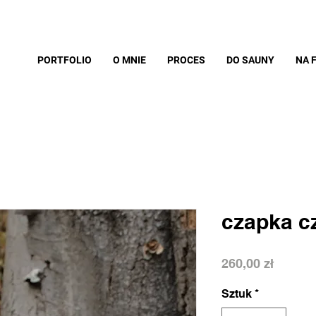
PORTFOLIO
O MNIE
PROCES
DO SAUNY
NA 
czapka cz
Cena
260,00 zł
Sztuk
*