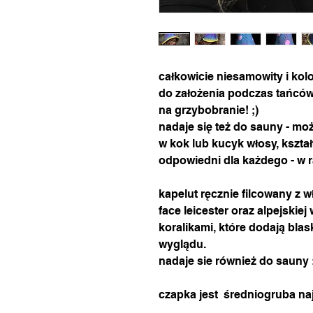
całkowicie niesamowity i ko
do założenia podczas tańców
na grzybobranie! ;)
nadaje się też do sauny - m
w kok lub kucyk włosy, kszta
odpowiedni dla każdego - w 
kapelut ręcznie filcowany z w
face leicester oraz alpejskie
koralikami, które dodają bl
wyglądu.
nadaje sie również do sauny 
czapka jest średniogruba na