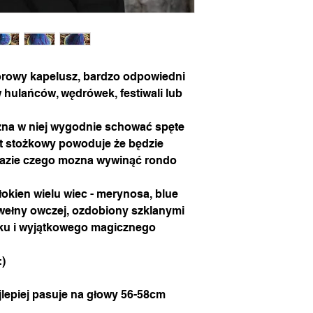
lorowy kapelusz, bardzo odpowiedni
 hulańców, wędrówek, festiwali lub
ożna w niej wygodnie schować spęte
łt stożkowy powoduje że będzie
razie czego mozna wywinąć rondo
łokien wielu wiec - merynosa, blue
j wełny owczej, ozdobiony szklanymi
asku i wyjątkowego magicznego
:)
jlepiej pasuje na głowy 56-58cm