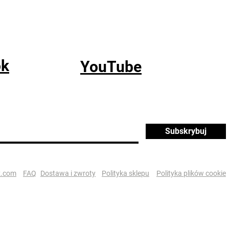
ok
YouTube
Subskrybuj
x.com
FAQ
Dostawa i zwroty
Polityka sklepu
Polityka plików cookie