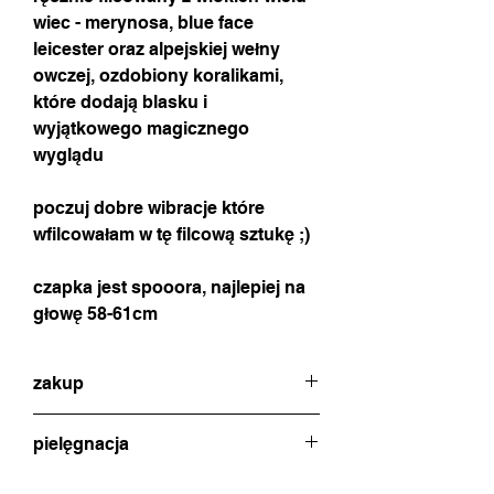
wiec - merynosa, blue face
leicester oraz alpejskiej wełny
owczej, ozdobiony koralikami,
które dodają blasku i
wyjątkowego magicznego
wyglądu
poczuj dobre wibracje które
wfilcowałam w tę filcową sztukę ;)
czapka jest spooora, najlepiej na
głowę 58-61cm
zakup
w celu dokonania zakupu proszę o
pielęgnacja
kontakt poprzez czat w celu uzgodnienia
metody płatności i wysyłki (ikonka na
jeśli zajdzie potrzeba - należy delikatnie
dole strony) lub formularz zamówienia z