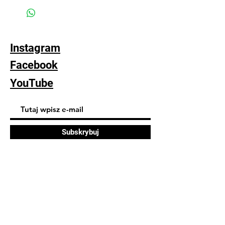
przeprać, ręcznie, w letniej wodzie z
opcją płatności offline - wtedy wyślę
dodatkiem płynu z lanoliną
powiadomienie o szczegółach transakcji
i marynować w miłości :)
(standardowa wysyłka 22pln poprzez
inPost dwa razy w tygodniu)
Instagram
Facebook
YouTube
Subskrybuj
FAQ
Dostawa i zwroty
Polityka sklepu
Polityka plików cookie