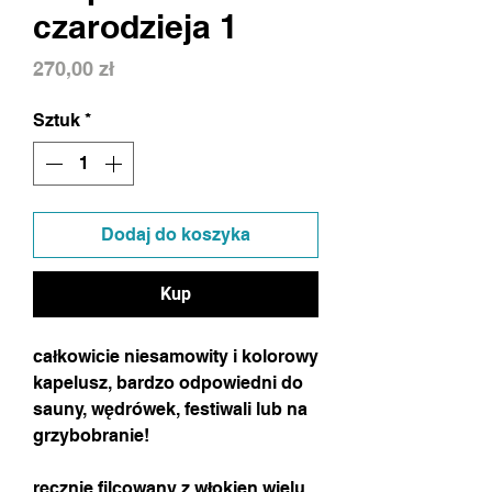
czarodzieja 1
Cena
270,00 zł
Sztuk
*
Dodaj do koszyka
Kup
całkowicie niesamowity i kolorowy
kapelusz, bardzo odpowiedni do
sauny, wędrówek, festiwali lub na
grzybobranie!
ręcznie filcowany z włokien wielu