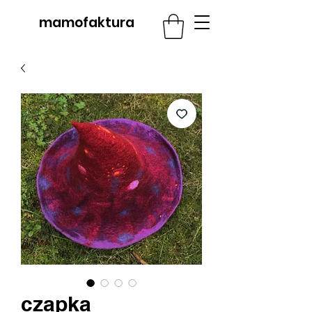
mamofaktura
czapka