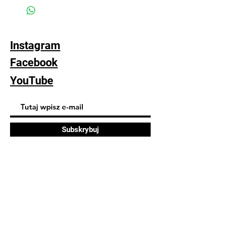
kontakt poprzez czat w celu uzgodnienia
metody płatności i wysyłki (ikonka na
dole strony)
lub
Instagram
formularz zamówienia z opcją płatności
offline - wtedy wyślę powiadomienie z
Facebook
potrzebnymi danymi
(standardowa wysyłka 22pln poprzez
YouTube
inPost dwa razy w tygodniu)
Subskrybuj
FAQ
Dostawa i zwroty
Polityka sklepu
Polityka plików cookie