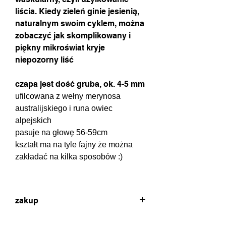
liścia. Kiedy zieleń ginie jesienią,
naturalnym swoim cyklem, można
zobaczyć jak skomplikowany i
piękny mikroświat kryje
niepozorny liść
czapa jest dość gruba, ok. 4-5 mm
ufilcowana z wełny merynosa
australijskiego i runa owiec
alpejskich
pasuje na głowę 56-59cm
kształt ma na tyle fajny że można
zakładać na kilka sposobów :)
zakup
w celu dokonania zakupu proszę o