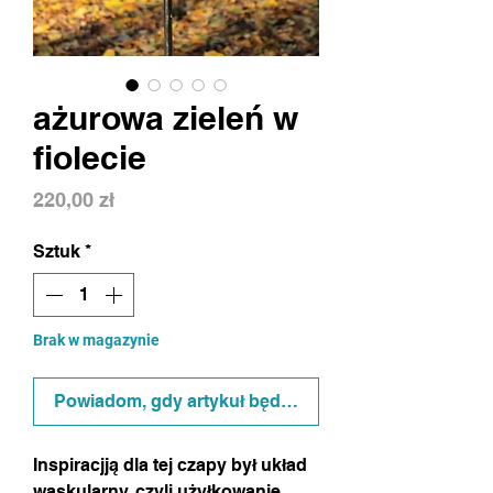
ażurowa zieleń w
fiolecie
Cena
220,00 zł
Sztuk
*
Brak w magazynie
Powiadom, gdy artykuł będzie dostępny
Inspiracjją dla tej czapy był układ
waskularny, czyli użyłkowanie